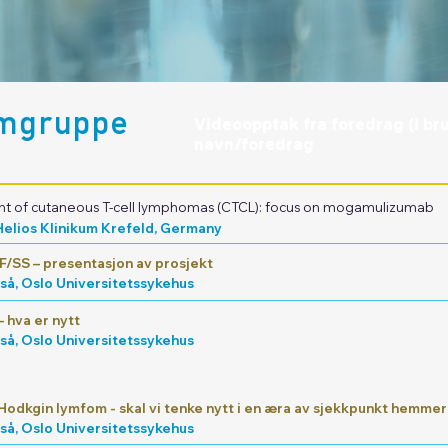
mgruppe
Videoopptak fra foredrag (i bru
navn/foredrag
nt of cutaneous T-cell lymphomas (CTCL): focus on mogamulizumab
 Helios Klinikum Krefeld, Germany
F/SS – presentasjon av prosjekt
å, Oslo Universitetssykehus
 hva er nytt
å, Oslo Universitetssykehus
Hodkgin lymfom - skal vi tenke nytt i en æra av sjekkpunkt hemme
å, Oslo Universitetssykehus