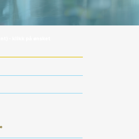
nt) - klikk på ønsket
re