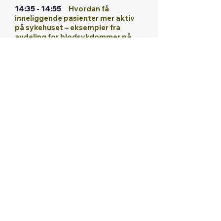
14:35 - 14:55
Hvordan få
inneliggende pasienter mer aktiv
på sykehuset – eksempler fra
avdeling for blodsykdommer på
Rikshospitalet
Kristin Lien Selvaag, Avd. for
blodsykdommer, Oslo
universitetssykehus
14:55 - 15:30
Diskusjon blant
deltagerne
Utdelt 2-3 spørsmål, om erfaringer,
fasiliatorer, barrierer, rolle
16:00 - 16:20
Status Pakkeforløp
hjem – hvor langt har vi kommet og
ulike tiltak i kommunene?
Representant fra en kommune
(frisklivssentral/kreftkoordinator) og
fra et sykehus (forløpskoordinator)