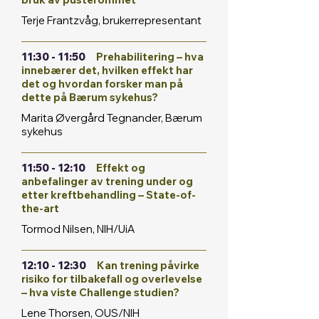
Terje Frantzvåg, brukerrepresentant
11:30 - 11:50
Prehabilitering – hva
innebærer det, hvilken effekt har
det og hvordan forsker man på
dette på Bærum sykehus?
Marita Øvergård Tegnander, Bærum
sykehus
11:50 - 12:10
Effekt og
anbefalinger av trening under og
etter kreftbehandling – State-of-
the-art
Tormod Nilsen, NIH/UiA
12:10 - 12:30
Kan trening påvirke
risiko for tilbakefall og overlevelse
– hva viste Challenge studien?
Lene Thorsen, OUS/NIH