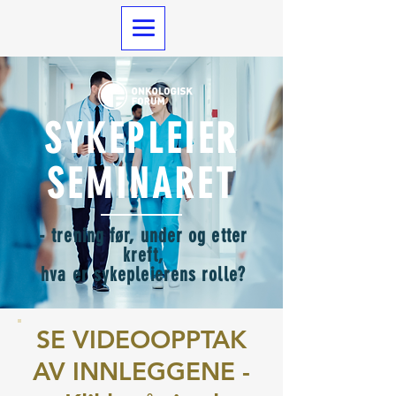
SYKEPLEIER
SEMINARET
- trening før, under og etter
kreft,
hva er sykepleierens rolle?
SE VIDEOOPPTAK
AV INNLEGGENE -