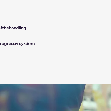
eftbehandling
oprogressiv sykdom