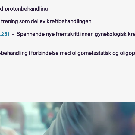
ed protonbehandling
t trening som del av kreftbehandlingen
.25)
•
Spennende nye fremskritt innen gynekologisk kr
lebehandling i forbindelse med oligometastatisk og olig