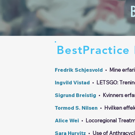
BestPractice
Fredrik Schjesvold
•
Mine erfa
Ingvild Vistad
•
LETSGO: Trenin
Sigrund Breistig
•
Kvinners erfa
Tormod S. Nilsen
•
Hvilken effek
Alice Wei
•
Locoregional Treatme
Sara Hurvitz
•
Use of Anthracycl