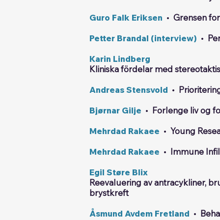
Guro Falk Eriksen
•
Grensen for 
Petter Brandal (interview)
•
Pe
Karin Lindberg
Kliniska fördelar med stereotakti
Andreas Stensvold
•
Prioriteri
Bjørnar Gilje
•
Forlenge liv og f
Mehrdad Rakaee
•
Young Resea
Mehrdad Rakaee
•
Immune Infil
Egil Støre Blix
Reevaluering av antracykliner, b
brystkreft
Åsmund Avdem Fretland
•
Beha