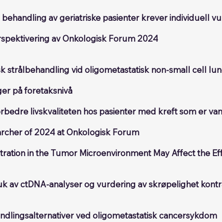
behandling av geriatriske pasienter krever individuell v
rspektivering av Onkologisk Forum 2024
sk strålbehandling vid oligometastatisk non-small cell l
nger på foretaksnivå
orbedre livskvaliteten hos pasienter med kreft som er va
rcher of 2024 at Onkologisk Forum
tration in the Tumor Microenvironment May Affect the E
ruk av ctDNA-analyser og vurdering av skrøpelighet kont
ndlingsalternativer ved oligometastatisk cancersykdom