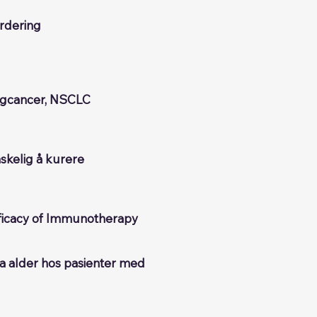
urdering
ungcancer, NSCLC
nskelig å kurere
fficacy of Immunotherapy
ra alder hos pasienter med