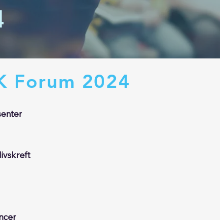
4
NK Forum 2024
senter
livskreft
ncer