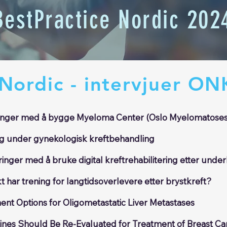
BestPractice Nordic 202
 Nordic - intervjuer O
ringer med å bygge Myeloma Center (Oslo Myelomatose
g under gynekologisk kreftbehandling
ringer med å bruke digital kreftrehabilitering etter under
t har trening for langtidsoverlevere etter brystkreft?
nt Options for Oligometastatic Liver Metastases
ines Should Be Re-Evaluated for Treatment of Breast Ca