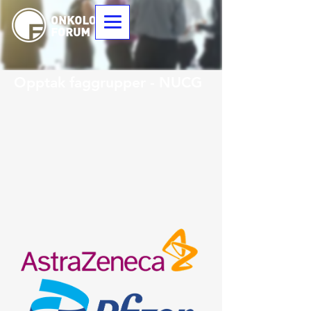
Opptak faggrupper - NUCG