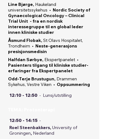
Line Bjørge,
Haukeland
universitetssykehus •
Nordic Society of
Gynaecological Oncology – Clinical
Trial Unit - fra en nordisk
interessegruppe til en global leder
innen kliniske studier
Åsmund Flobak,
St Olavs Hospitalet
,
Trondheim
•
Neste-generasjons
presisjonsmedisin
Halfdan Sørbye,
Ekspertpanelet
•
Pasienters tilgang til kliniske studier-
erfaringer fra Ekspertpanelet
Odd-Terje Brustugun,
Drammen
Sykehus, Vestre Viken
•
Oppsummering
12:10 - 12:50
-
Lunsj/utstilling
TEMA: Protonterapi
12:50 - 14:15
-
Roel Steenbakkers
,
University of
Groningen
,
Nederland