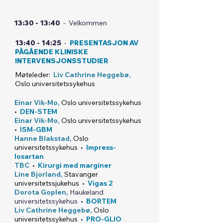
HOTEL
13:30 - 13:40
- Velkommen
13:40 - 14:25
-
PRESENTASJON AV
PÅGÅENDE KLINISKE
INTERVENSJONSSTUDIER
Møteleder:
Liv Cathrine Heggebø,
Oslo universitetss
ykehus
Einar Vik-Mo,
Oslo universitetssykehus
•
DEN-STEM
Einar Vik-Mo,
Oslo universitetssykehus
•
ISM-GBM
Hanne Blakstad,
Oslo
universitetssykehus
•
Impress-
losartan
TBC
•
Kirurgi med marginer
Line Bjorland,
Stavanger
universitetssjukehus
•
Vigas 2
Dorota Goplen,
Haukeland
universitetssykehus
•
BORTEM
Liv Cathrine Heggebø,
Oslo
universitetssykehus
•
PRO-GLIO