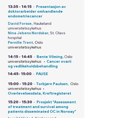
13:35 - 14:15
-
Presentasjon av
doktorarbeider omhandlende
endometriecancer
David Forsse,
Haukeland
universitetssykehus
Nina Jebens Nordskar,
St. Olavs
hospital
Pernille Trent,
Oslo
universitetss
ykehus
14:15 - 14:45
-
Bente Vilming,
O
slo
universitetss
ykehus
•
Cancer ovarii
og vedlikeholdsbehandling
14:45- 15:00
-
PAUSE
15:00 - 15:20
-
Torbjørn Paulsen
,
Oslo
universitetss
ykehus
•
Overlevelsesdata, Kreftregisteret
15:20 - 15:30
-
Prosjekt "Assessment
of treatment and survival among
patients disseminated OC in Norway"