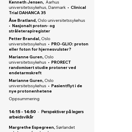
Kenneth Jensen,
Aarhus
universitetssykehus, Danmark •
Clinical
Trial DAHANCA 35
Åse Bratland,
Oslo universitetssykehus
•
Nasjonalt proton- og
stråleterapiregister
Petter Brandal,
Oslo
universitetssykehus •
PRO-GLIO: proton
eller foton for hjernesvulster?
Marianne Guren,
Oslo
universitetssykehus •
PRORECT
randomisert studie protoner ved
endetarmskreft
Marianne Guren,
Oslo
universitetss
ykehus •
Pasientflyt i de
nye protonenhetene
Oppsummering
14:15 - 14:50
-
Perspektiver på legers
arbeidsvilkår
Margrethe Espegreen,
Sørlandet