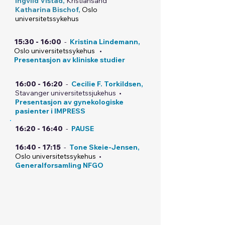
Ingvild Vistad,
Kristiansand
Katharina Bischof,
Oslo
universitetss
ykehus
15:30 - 16:00
-
Kristina Lindemann,
Oslo universitetss
ykehus
•
Presentasjon av kliniske studier
16:00 - 16:20
-
Cecilie F. Torkildsen,
Stavanger universitetssjukehus •
Presentasjon av gynekologiske
pasienter i IMPRESS
16:20 - 16:40
-
PAUSE
16:40 - 17:15
-
Tone Skeie-Jensen,
Oslo universitetss
ykehus
•
Generalforsamling NFGO
Norsk nevroonkologisk
interessegruppe - NNOIG
-
Møterom: PIPER EMBRAER -
SCANDIC OSLO AIRPORT