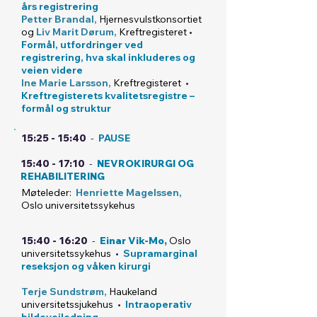
års registrering
Petter Brandal,
Hjernesvulstkonsortiet
og
Liv Marit Dørum,
Kreftregisteret
•
Formål, utfordringer ved
registrering, hva skal inkluderes og
veien videre
Ine Marie Larsson,
Kreftregisteret
•
Kreftregisterets kvalitetsregistre –
formål og struktur
15:25 - 15:40
-
PAUSE
15:40 - 17:10
-
NEVROKIRURGI OG
REHABILITERING
Møteleder:
Henriette Magelssen,
Oslo universitetssykehus
15:40 - 16:20
-
Einar Vik-Mo,
Oslo
universitetssykehus
•
Supramarginal
reseksjon og våken kirurgi
Terje Sundstrøm,
Haukeland
universitetssjukehus
•
Intraoperativ