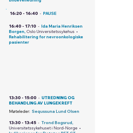
bildeveiledning
16:20 - 16:40
-
PAUSE
16:40 - 17:10
-
Ida Maria Henriksen
Borgen,
Oslo Universitetssykehus •
Rehabilitering for nevroonkologiske
pasienter
Norsk lungekreftgruppe - NLCG
-
Møterom: VÆRNES - BEST
WESTERN PLUS HOTEL
13:30 - 15:00
-
UTREDNING OG
BEHANDLING AV LUNGEKREFT
Møteleder:
Sequssuna Lund Olsen
13:30 - 13:45
-
Trond Bogsrud,
Universitetssykehuset i Nord-Norge •