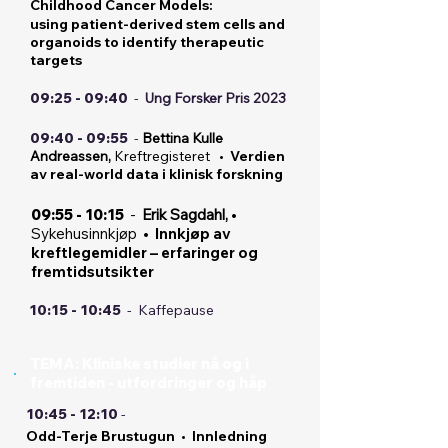
Childhood Cancer Models:
using patient-derived stem cells and
organoids to identify therapeutic
targets
09:25 - 09:40
-
Ung Forsker Pris 2023
09:40 - 09:55
-
Bettina Kulle
Andreassen,
Kreftregisteret
•
Verdien
av real-world data i klinisk forskning
09:55 - 10:15
-
Erik Sagdahl,
•
Sykehusinnkjøp
• Innkjøp av
kreftlegemidler – erfaringer og
fremtidsutsikter
10:15 - 10:45
-
Kaffepause
TEMA: Kliniske studier nå og i
fremtiden - utfordringer og håp
10:45 - 12:10
-
Odd-Terje Brustugun
•
Innledning