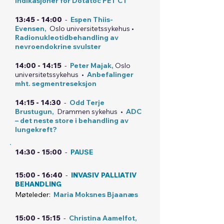
Indikasjoner for Dotatoc PET CT
13:45 - 14:00
-
Espen Thiis-
Evensen,
Oslo universitetssykehus •
Radionukleotidbehandling av
nevroendokrine svulster
14:00 - 14:15
-
Peter Majak,
Oslo
universitetssykehus
•
Anbefalinger
mht. segmentreseksjon
14:15 - 14:30
-
Odd Terje
Brustugun,
Drammen sykehus
•
ADC
– det neste store i behandling av
lungekreft?
14:30 - 15:00
-
PAUSE
15:00 - 16:40
-
INVASIV PALLIATIV
BEHANDLING
Møteleder:
Maria Moksnes Bjaanæs
15:00 - 15:15
-
Christina Aamelfot,