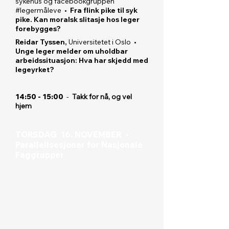
sykehus og facebookgruppen
#legermåleve •
Fra flink pike til syk
pike. Kan moralsk slitasje hos leger
forebygges?
Reidar Tyssen,
Universitetet i Oslo •
Unge leger melder om uholdbar
arbeidssituasjon: Hva har skjedd med
legeyrket?
14:50 - 15:00
-
Takk for nå, og vel
hjem
TORSDAG 16. NOVEMBER •
Parallellsesjoner for Nasjonale
Faggrupper
Norsk Forum for Gynekologisk
Onkologi - NFGO -
Møterom:
DOUGLAS 2 - SCANDIC OSLO
AIRPORT HOTEL