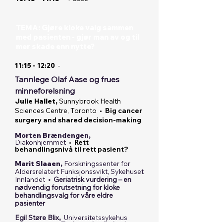
TEMA: Gjøre kloke valg sammen
med pasienten - gjør man av og til
mer skade enn nytte?
11:15 - 12:20
-
Tannlege Olaf Aase og frues
minneforelsning
Julie Hallet,
Sunnybrook Health
Sciences Centre, Toronto •
Big cancer
surgery and shared decision-making
Morten Brændengen,
Diakonhjemmet
•
Rett
behandlingsnivå til rett pasient?
Marit Slaaen,
Forskningssenter for
Aldersrelatert Funksjonssvikt, Sykehuset
Innlandet
• Geriatrisk vurdering – en
nødvendig forutsetning for kloke
behandlingsvalg for våre eldre
pasienter
Egil Støre Blix
,
Universitetssykehus