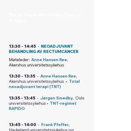
Norsk Gastrointestinal Cancer
Gruppe
- NGICG
-
Møterom:
VIPER 1 - SCANDIC OSLO
AIRPORT HOTEL
13:30 - 14:45
-
NEOADJUVANT
BEHANDLING AV RECTUMCANCER
Møteleder:
Anne Hansen Ree,
Akershus universitetssykehus
13:30 - 13:35
-
Anne Hansen Ree,
Akershus universitetssykehus •
Total
neoadjuvant terapi (TNT)
13:35 - 13:45
-
Jørgen Smedby,
Oslo
universitetssykehus •
TNT-regimet
RAPIDO
13:45 - 14:00
-
Frank Pfeffer,
Haukeland universitetssjukehus og