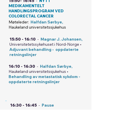
15:50- 16:45
-
NYTT
MEDIKAMENTELT
HANDLINGSPROGRAM VED
COLORECTAL CANCER
Møteleder:
Halfdan Sørbye,
Haukeland universitetssjukehus
15:50 - 16:10
-
Magnar J. Johansen,
Universitetetssykehuset i Nord-Norge •
Adjuvant behandling • oppdaterte
retningslinjer
16:10 - 16:30
-
Halfdan Sørbye,
Haukeland universitetssjukehus •
Behandling av metastatisk sykdom -
oppdaterte retningslinjer
16:30 - 16:45
-
Pause
16:45 - 17:20
-
NEVROENDOKRINE
TUMORES OG AKTUELLE STUDIER