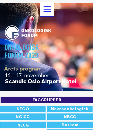
ONKOLOGISK
FORUM 2023
Årets program
– Møteplassen for alle som jobber innen onkolo
16. - 17. november
Scandic Oslo Airport Hotel
FAGGRUPPER
NFGO
Nevroonkologisk
NGICG
NBCG
Sarkom
NLCG