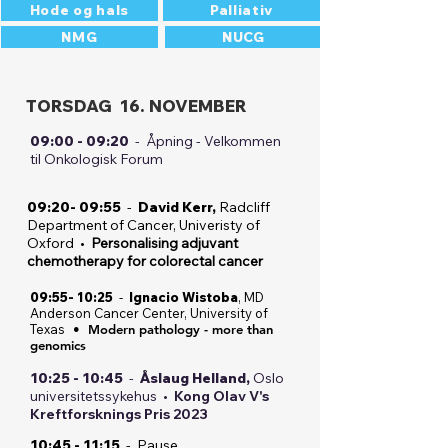
Palliativ
Hode og hals
NMG
NUCG
TORSDAG 16. NOVEMBER
09:00 - 09:20
- Åpning - Velkommen
til Onkologisk Forum
09:20- 09:55
-
David Kerr,
Radcliff
Department of Cancer, Univeristy of
Oxford •
Personalising adjuvant
chemotherapy for colorectal cancer
09:55- 10:25
-
Ignacio Wistoba
, MD
Anderson Cancer Center, University of
Texas
• Modern pathology - more than
genomics
10:25 - 10:45
-
Åslaug Helland,
Oslo
universitetssykehus •
Kong Olav V's
Kreftforsknings Pris 2023
10:45 - 11:15
-
Pause