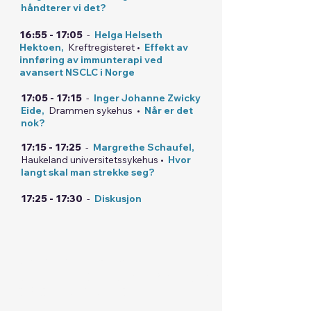
håndterer vi det?
16:55 - 17:05
-
Helga Helseth
Hektoen,
Kreftregisteret •
Effekt av
innføring av immunterapi ved
avansert NSCLC i Norge
17:05 - 17:15
-
Inger Johanne Zwicky
Eide,
Drammen sykehus •
Når er det
nok?
17:15 - 17:25
-
Margrethe Schaufel,
Haukeland universitetssykehus •
Hvor
langt skal man strekke seg?
17:25 - 17:30
-
Diskusjon
NORSK SARKOM
GRUPPE -
Møterom: DOUGLAS 1 - SCANDIC
OSLO AIRPORT HOTEL