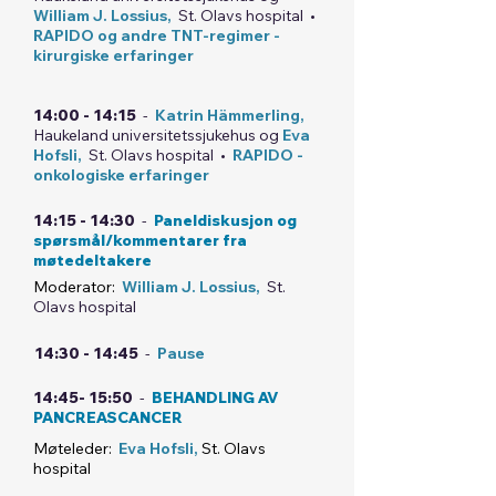
William J. Lossius
,
St. Olavs hospital •
RAPIDO og andre TNT-regimer -
kirurgiske erfaringer
14:00 - 14:15
-
Katrin Hämmerling,
Haukeland universitetssjukehus og
Eva
Hofsli
,
St. Olavs hospital •
RAPIDO -
onkologiske erfaringer
14:15 - 14:30
-
Paneldiskusjon og
spørsmål/kommentarer fra
møtedeltakere
Moderator:
William J. Lossius
,
St.
Olavs hospital
14:30 - 14:45
-
Pause
14:45- 15:50
-
BEHANDLING AV
PANCREASCANCER
Møteleder:
Eva Hofsli,
St. Olavs
hospital