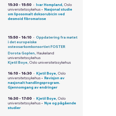
15:30 - 15:50
-
Ivar Hompland,
Oslo
universitetssykehus •
Nasjonal studie
om liposomalt doksorubicin ved
desmoid fibromatose
15:50 - 16:10
-
Oppdatering fra møtet
i det europeiske
osteosarkomkonsortiet FOSTER
Dorota Goplen,
Haukeland
universitetssykehus
Kjetil Boye,
Oslo universitetssykehus
16:10 - 16:30
-
Kjetil Boye,
Oslo
universitetssykehus •
Revisjon av
nasjonalt handlingsprogram.
Gjennomgang av endringer
16:30 - 17:00
-
Kjetil Boye,
Oslo
universitetssykehus •
Nye og pågående
studier