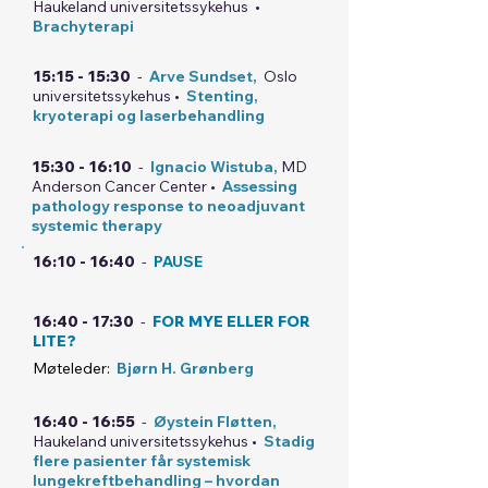
Haukeland universitetssykehus •
Brachyterapi
15:15 - 15:30
-
Arve Sundset,
Oslo
universitetssykehus •
Stenting,
kryoterapi og laserbehandling
15:30 - 16:10
-
Ignacio Wistuba,
MD
Anderson Cancer Center •
Assessing
pathology response to neoadjuvant
systemic therapy
16:10 - 16:40
-
PAUSE
16:40 - 17:30
-
FOR MYE ELLER FOR
LITE?
Møteleder:
Bjørn H. Grønberg
16:40 - 16:55
-
Øystein Fløtten,
Haukeland universitetssykehus •
Stadig
flere pasienter får systemisk
lungekreftbehandling – hvordan