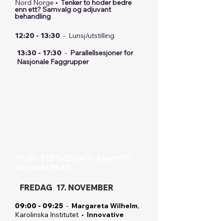
Nord Norge
• Tenker to hoder bedre
enn ett? Samvalg og adjuvant
behandling
12:20 - 13:30
- Lunsj/utstilling
13:30 - 17:30
-
Parallellsesjoner for
Nasjonale Faggrupper
18:00 - 19:00
-
Norsk Onkologisk
Forening Årsmøte kl 18:00- 19:00
-
Møterom:
DOUGLAS 2 - SCANDIC
OSLO AIRPORT HOTEL
19:30 -
FESTMIDDAG - Aperitiff i
Skylon kl 19:30
FREDAG 17. NOVEMBER
09:00 - 09:25
-
Margareta Wilhelm
,
Karolinska Institutet •
Innovative