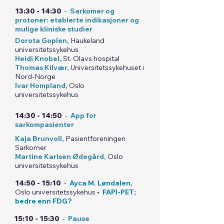
13:30 - 14:30
-
Sarkomer og
protoner: etablerte indikasjoner og
mulige kliniske studier
Dorota Goplen,
Haukeland
universitetssykehus
Heidi Knobel,
St. Olavs hospital
Thomas Kilvær,
Universitetssykehuset i
Nord-Norge
Ivar Hompland,
Oslo
universitetssykehus
14:30 - 14:50
-
App for
sarkompasienter
Kaja Brunvoll,
Pasientforeningen
Sarkomer
Martine Karlsen Ødegård,
Oslo
universitetssykehus
14:50 - 15:10
-
Ayca M. Løndalen,
Oslo universitetssykehus •
FAPI-PET;
bedre enn FDG?
15:10 - 15:30
-
Pause